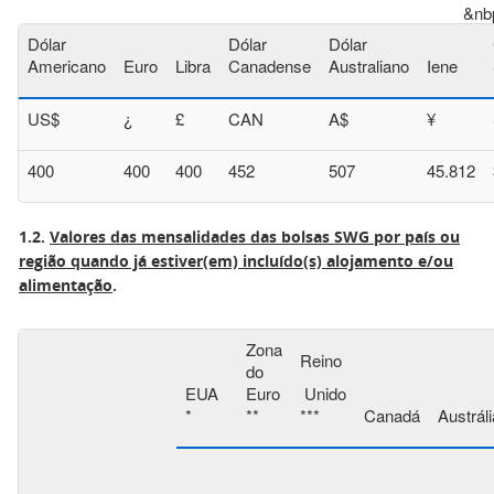
&nb
Dólar
Dólar
Dólar
Americano
Euro
Libra
Canadense
Australiano
Iene
US$
¿
£
CAN
A$
¥
400
400
400
452
507
45.812
1.2.
Valores das mensalidades das bolsas SWG por país ou
região quando já estiver(em) incluído(s) alojamento e/ou
alimentação
.
Zona
Reino
do
EUA
Euro
Unido
*
**
***
Canadá
Austráli