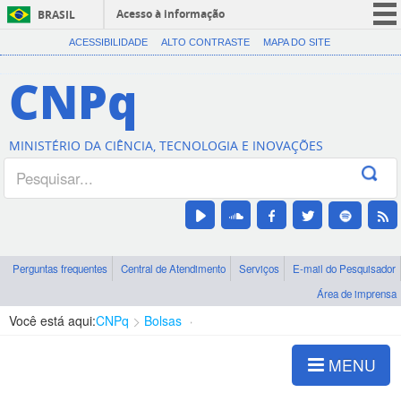
Acesso à informação
BRASIL
CORONAVÍRUS (COVID-19)
ACESSIBILIDADE
ALTO CONTRASTE
MAPA DO SITE
Participe
CNPq
Serviços
Legislação
MINISTÉRIO DA CIÊNCIA, TECNOLOGIA E INOVAÇÕES
Canais
Perguntas frequentes
Central de Atendimento
Serviços
E-mail do Pesquisador
Área de imprensa
Você está aqui:
CNPq
Bolsas
No exterior
MENU