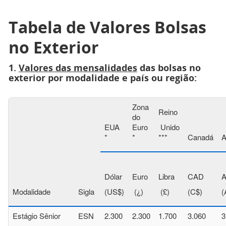
Tabela de Valores Bolsas
no Exterior
1.
Valores das mensalidades
das bolsas no
exterior por modalidade e país ou região:
Zona
Reino
do
EUA
Euro
Unido
*
*
***
Canadá
A
Dólar
Euro
Libra
CAD
Modalidade
Sigla
(US$)
(¿)
(£)
(C$)
(
Estágio Sênior
ESN
2.300
2.300
1.700
3.060
3