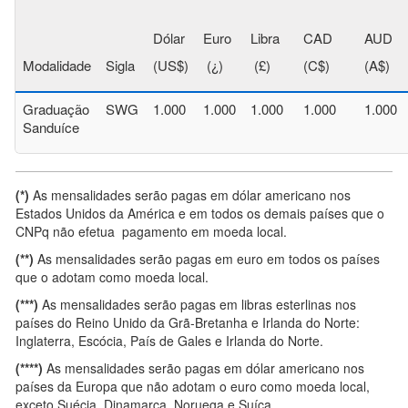
Dólar
Euro
Libra
CAD
AUD
Modalidade
Sigla
(US$)
(¿)
(£)
(C$)
(A$)
Graduação
SWG
1.000
1.000
1.000
1.000
1.000
Sanduíce
(*)
As mensalidades serão pagas em dólar americano nos
Estados Unidos da América e em todos os demais países que o
CNPq não efetua pagamento em moeda local.
(**)
As mensalidades serão pagas em euro em todos os países
que o adotam como moeda local.
(***)
As mensalidades serão pagas em libras esterlinas nos
países do Reino Unido da Grã-Bretanha e Irlanda do Norte:
Inglaterra, Escócia, País de Gales e Irlanda do Norte.
(****)
As mensalidades serão pagas em dólar americano nos
países da Europa que não adotam o euro como moeda local,
exceto Suécia, Dinamarca, Noruega e Suíça.