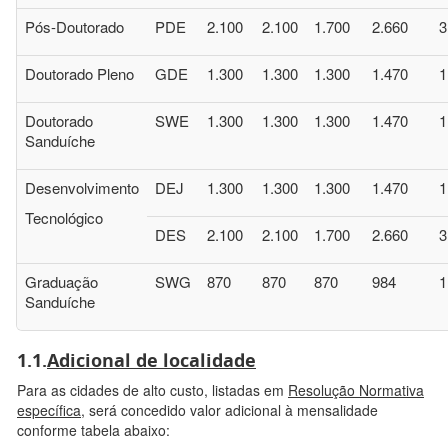
Pós-Doutorado
PDE
2.100
2.100
1.700
2.660
3
Doutorado Pleno
GDE
1.300
1.300
1.300
1.470
1
Doutorado
SWE
1.300
1.300
1.300
1.470
1
Sanduíche
Desenvolvimento
DEJ
1.300
1.300
1.300
1.470
1
Tecnológico
DES
2.100
2.100
1.700
2.660
3
Graduação
SWG
870
870
870
984
1
Sanduíche
1.1.
Adicional de localidade
Para as cidades de alto custo, listadas em
Resolução Normativa
específica
, será concedido valor adicional à mensalidade
conforme tabela abaixo: