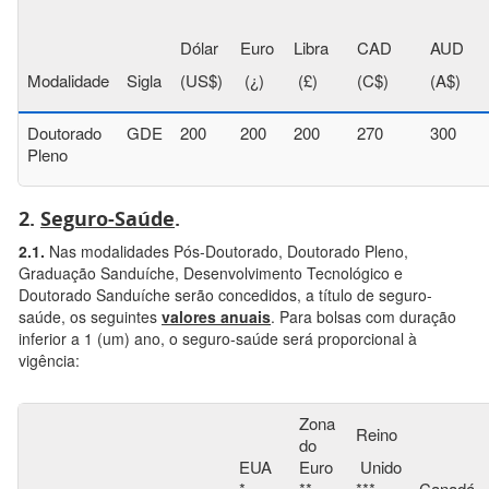
Dólar
Euro
Libra
CAD
AUD
Modalidade
Sigla
(US$)
(¿)
(£)
(C$)
(A$)
Doutorado
GDE
200
200
200
270
300
Pleno
2.
Seguro-Saúde
.
2.1.
Nas modalidades Pós-Doutorado, Doutorado Pleno,
Graduação Sanduíche, Desenvolvimento Tecnológico e
Doutorado Sanduíche serão concedidos, a título de seguro-
saúde, os seguintes
valores anuais
. Para bolsas com duração
inferior a 1 (um) ano, o seguro-saúde será proporcional à
vigência:
Zona
Reino
do
EUA
Euro
Unido
*
**
***
Canadá