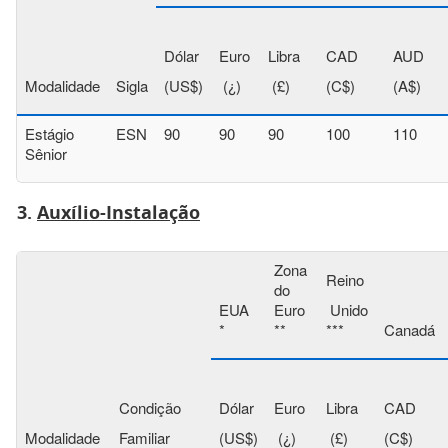
Dólar
Euro
Libra
CAD
AUD
Modalidade
Sigla
(US$)
(¿)
(£)
(C$)
(A$)
Estágio
ESN
90
90
90
100
110
Sênior
3.
Auxílio-Instalação
Zona
Reino
do
EUA
Euro
Unido
*
**
***
Canadá
Condição
Dólar
Euro
Libra
CAD
Modalidade
Familiar
(US$)
(¿)
(£)
(C$)