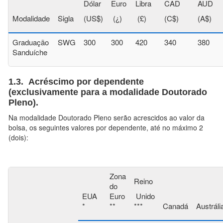
Dólar
Euro
Libra
CAD
AUD
Modalidade
Sigla
(US$)
(¿)
(£)
(C$)
(A$)
Graduação
SWG
300
300
420
340
380
Sanduíche
1.3. Acréscimo por dependente
(
exclusivamente para a modalidade Doutorado
Pleno
).
Na modalidade Doutorado Pleno serão acrescidos ao valor da
bolsa, os seguintes valores por dependente, até no máximo 2
(dois):
Zona
Reino
do
EUA
Euro
Unido
*
**
***
Canadá
Austráli