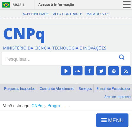
Acesso à informação
BRASIL
CORONAVÍRUS (COVID-19)
ACESSIBILIDADE
ALTO CONTRASTE
MAPA DO SITE
Participe
CNPq
Serviços
Legislação
MINISTÉRIO DA CIÊNCIA, TECNOLOGIA E INOVAÇÕES
Canais
Perguntas frequentes
Central de Atendimento
Serviços
E-mail do Pesquisador
Área de imprensa
Você está aqui:
CNPq
Programa Editorial
Ciências Biológicas
MENU