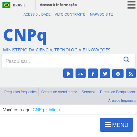
Acesso à informação
BRASIL
CORONAVÍRUS (COVID-19)
ACESSIBILIDADE
ALTO CONTRASTE
MAPA DO SITE
Participe
CNPq
Serviços
Legislação
MINISTÉRIO DA CIÊNCIA, TECNOLOGIA E INOVAÇÕES
Canais
Perguntas frequentes
Central de Atendimento
Serviços
E-mail do Pesquisador
Área de imprensa
Você está aqui:
CNPq
Mídia
Imagens da Ciência
MENU