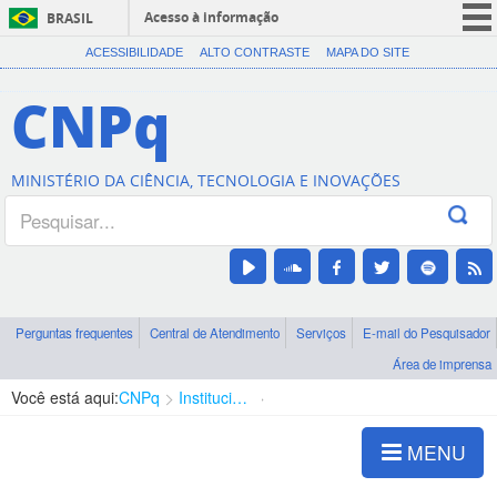
Acesso à informação
BRASIL
CORONAVÍRUS (COVID-19)
ACESSIBILIDADE
ALTO CONTRASTE
MAPA DO SITE
Participe
CNPq
Serviços
Legislação
MINISTÉRIO DA CIÊNCIA, TECNOLOGIA E INOVAÇÕES
Canais
Perguntas frequentes
Central de Atendimento
Serviços
E-mail do Pesquisador
Área de imprensa
Você está aqui:
CNPq
Institucional
Gestão de Documentos
MENU