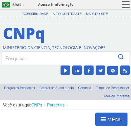
Acesso à informação
BRASIL
CORONAVÍRUS (COVID-19)
ACESSIBILIDADE
ALTO CONTRASTE
MAPA DO SITE
Participe
CNPq
Serviços
Legislação
MINISTÉRIO DA CIÊNCIA, TECNOLOGIA E INOVAÇÕES
Canais
Perguntas frequentes
Central de Atendimento
Serviços
E-mail do Pesquisador
Área de imprensa
Você está aqui:
CNPq
Parcerias
Instituições
MENU