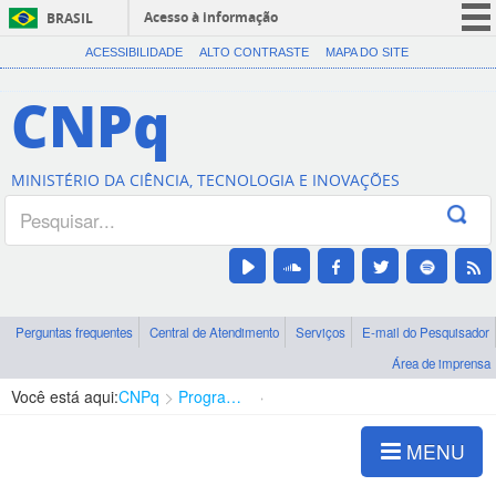
Acesso à informação
BRASIL
CORONAVÍRUS (COVID-19)
ACESSIBILIDADE
ALTO CONTRASTE
MAPA DO SITE
Participe
CNPq
Serviços
Legislação
MINISTÉRIO DA CIÊNCIA, TECNOLOGIA E INOVAÇÕES
Canais
Perguntas frequentes
Central de Atendimento
Serviços
E-mail do Pesquisador
Área de imprensa
Você está aqui:
CNPq
Programa Editorial
Ciências Sociais Aplicadas
MENU