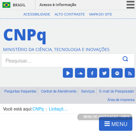
Acesso à informação
BRASIL
CORONAVÍRUS (COVID-19)
ACESSIBILIDADE
ALTO CONTRASTE
MAPA DO SITE
Participe
CNPq
Serviços
Legislação
MINISTÉRIO DA CIÊNCIA, TECNOLOGIA E INOVAÇÕES
Canais
Perguntas frequentes
Central de Atendimento
Serviços
E-mail do Pesquisador
Área de imprensa
Você está aqui:
CNPq
Licitações e Contratos
Contratos
MENU DE NAVEGACAO - CNPQ
MENU