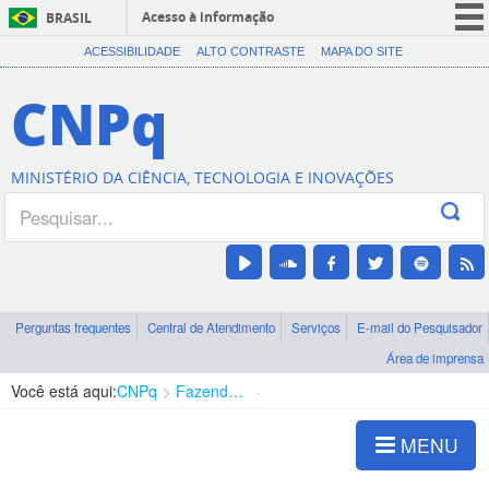
Acesso à informação
BRASIL
CORONAVÍRUS (COVID-19)
ACESSIBILIDADE
ALTO CONTRASTE
MAPA DO SITE
Participe
CNPq
Serviços
Legislação
MINISTÉRIO DA CIÊNCIA, TECNOLOGIA E INOVAÇÕES
Canais
Perguntas frequentes
Central de Atendimento
Serviços
E-mail do Pesquisador
Área de imprensa
Você está aqui:
CNPq
Fazendo Divulgação Científica
Entrevistas
MENU