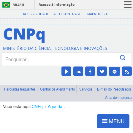
Acesso à informação
BRASIL
CORONAVÍRUS (COVID-19)
ACESSIBILIDADE
ALTO CONTRASTE
MAPA DO SITE
Participe
CNPq
Serviços
Legislação
MINISTÉRIO DA CIÊNCIA, TECNOLOGIA E INOVAÇÕES
Canais
Perguntas frequentes
Central de Atendimento
Serviços
E-mail do Pesquisador
Área de imprensa
Você está aqui:
CNPq
Agenda de autoridades
Diretoria - DGTI
MENU