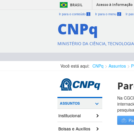
Acesso à informação
BRASIL
Ir para o conteúdo
1
Ir para o menu
2
Ir pa
CNPq
MINISTÉRIO DA CIÊNCIA, TECNOLOGI
Você está aqui:
CNPq
Assuntos
P
Par
Na CGCIN
ASSUNTOS
internac
pesquisa
Institucional
Pa
Bolsas e Auxílios