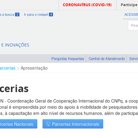
CORONAVÍRUS (COVID-19)
Participe
ra a busca
3
Ir para o rodapé
4
ACESSI
A E INOVAÇÕES
Perguntas frequentes
Central de Atendimento
Serv
arcerias
Apresentação
cerias
 - Coordenação Geral de Cooperação Internacional do CNPq, a cooper
ional é empreendida por meio do apoio à mobilidade de pesquisadores
s, à capacitação em alto nível de recursos humanos, além de particip
rcerias Nacionais
Parcerias Internacionais