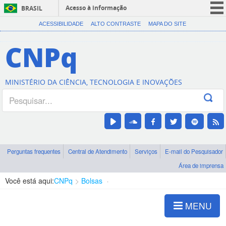
Acesso à informação
BRASIL
CORONAVÍRUS (COVID-19)
ACESSIBILIDADE
ALTO CONTRASTE
MAPA DO SITE
Participe
CNPq
Serviços
Legislação
MINISTÉRIO DA CIÊNCIA, TECNOLOGIA E INOVAÇÕES
Canais
Perguntas frequentes
Central de Atendimento
Serviços
E-mail do Pesquisador
Área de imprensa
Você está aqui:
CNPq
Bolsas
Modalidades
MENU