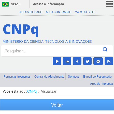
Acesso à informação
BRASIL
CORONAVÍRUS (COVID-19)
ACESSIBILIDADE
ALTO CONTRASTE
MAPA DO SITE
Participe
CNPq
Serviços
Legislação
MINISTÉRIO DA CIÊNCIA, TECNOLOGIA E INOVAÇÕES
Canais
Perguntas frequentes
Central de Atendimento
Serviços
E-mail do Pesquisador
Área de imprensa
Você está aqui:
CNPq
Visualizar
Voltar