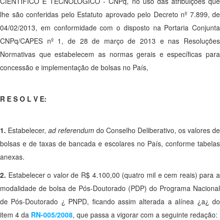
CIENTÍFICO E TECNOLÓGICO - CNPq, no uso das atribuições que
lhe são conferidas pelo Estatuto aprovado pelo Decreto nº 7.899, de
04/02/2013, em conformidade com o disposto na Portaria Conjunta
CNPq/CAPES nº 1, de 28 de março de 2013 e nas Resoluções
Normativas que estabelecem as normas gerais e específicas para
concessão e implementação de bolsas no País,
R E S O L V E:
1.
Estabelecer,
ad referendum
do Conselho Deliberativo, os valores de
bolsas e de taxas de bancada e escolares no País, conforme tabelas
anexas.
2.
Estabelecer o valor de R$ 4.100,00 (quatro mil e cem reais) para 
modalidade de bolsa de Pós-Doutorado (PDP) do Programa Nacional
de Pós-Doutorado ¿ PNPD, ficando assim alterada a alínea ¿a¿ do
item 4 da
RN-005/2008
, que passa a vigorar com a seguinte redação: