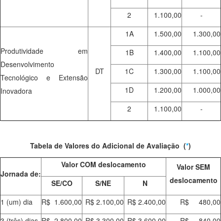
2
1.100,00
-
1A
1.500,00
1.300,00
Produtividade em
1B
1.400,00
1.100,00
Desenvolvimento
DT
1C
1.300,00
1.100,00
Tecnológico e Extensão
1D
1.200,00
1.000,00
Inovadora
2
1.100,00
-
Tabela de Valores do Adicional de Avaliação (
*
)
Valor COM deslocamento
Valor SEM
Jornada de:
deslocamento
SE/CO
S/NE
N
1 (um) dia
R$ 1.600,00
R$ 2.100,00
R$ 2.400,00
R$ 480,00
3 (três) dias
R$ 2.800,00
R$ 3.300,00
R$ 3.600,00
R$ 840,00