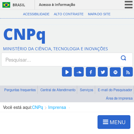
Acesso à informação
BRASIL
CORONAVÍRUS (COVID-19)
ACESSIBILIDADE
ALTO CONTRASTE
MAPA DO SITE
Participe
CNPq
Serviços
Legislação
MINISTÉRIO DA CIÊNCIA, TECNOLOGIA E INOVAÇÕES
Canais
Perguntas frequentes
Central de Atendimento
Serviços
E-mail do Pesquisador
Área de imprensa
Você está aqui:
CNPq
Imprensa
visualização de notícias
MENU