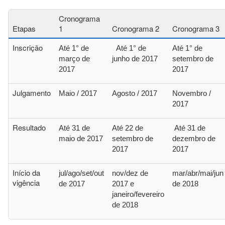
Cronograma
Etapas
1
Cronograma 2
Cronograma 3
Inscrição
Até 1° de
Até 1° de
Até 1° de
março de
junho de 2017
setembro de
2017
2017
Julgamento
Maio / 2017
Agosto / 2017
Novembro /
2017
Resultado
Até 31 de
Até 22 de
Até 31 de
maio de 2017
setembro de
dezembro de
2017
2017
Início da
jul/ago/set/out
nov/dez de
mar/abr/mai/jun
vigência
de 2017
2017 e
de 2018
janeiro/fevereiro
de 2018