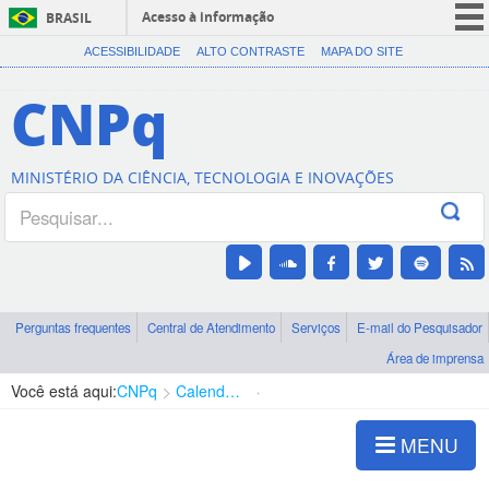
Acesso à informação
BRASIL
CORONAVÍRUS (COVID-19)
ACESSIBILIDADE
ALTO CONTRASTE
MAPA DO SITE
Participe
CNPq
Serviços
Legislação
MINISTÉRIO DA CIÊNCIA, TECNOLOGIA E INOVAÇÕES
Canais
Perguntas frequentes
Central de Atendimento
Serviços
E-mail do Pesquisador
Área de imprensa
Você está aqui:
CNPq
Calendários
Calendário Anterior - No país
MENU