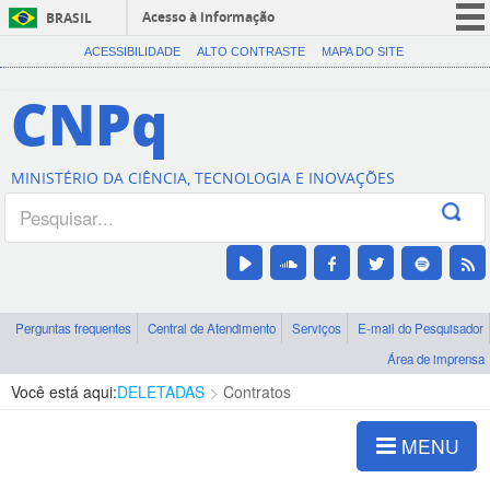
Acesso à informação
BRASIL
CORONAVÍRUS (COVID-19)
ACESSIBILIDADE
ALTO CONTRASTE
MAPA DO SITE
Participe
CNPq
Serviços
Legislação
MINISTÉRIO DA CIÊNCIA, TECNOLOGIA E INOVAÇÕES
Canais
Perguntas frequentes
Central de Atendimento
Serviços
E-mail do Pesquisador
Área de imprensa
Você está aqui:
DELETADAS
Contratos
MENU