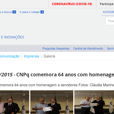
CORONAVÍRUS (COVID-19)
Participe
ra a busca
3
Ir para o rodapé
4
ACESSI
A E INOVAÇÕES
Perguntas frequentes
Central de Atendimento
Serv
omunicação
Imprensa
Galeria
/2015 -
CNPq comemora 64 anos com homenagem
memora 64 anos com homenagem a servidores Fotos: Cláudia Marins