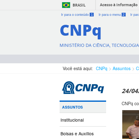
Acesso à informação
BRASIL
Ir para o conteúdo
1
Ir para o menu
2
Ir pa
CNPq
MINISTÉRIO DA CIÊNCIA, TECNOLOGI
Você está aqui:
CNPq
Assuntos
C
24/04
CNPq co
ASSUNTOS
Institucional
Bolsas e Auxílios