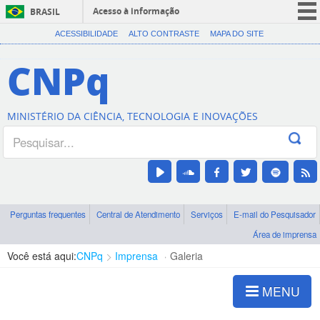
Acesso à informação
BRASIL
CORONAVÍRUS (COVID-19)
ACESSIBILIDADE
ALTO CONTRASTE
MAPA DO SITE
Participe
CNPq
Serviços
Legislação
MINISTÉRIO DA CIÊNCIA, TECNOLOGIA E INOVAÇÕES
Canais
Perguntas frequentes
Central de Atendimento
Serviços
E-mail do Pesquisador
Área de imprensa
Você está aqui:
CNPq
Imprensa
Galeria
MENU