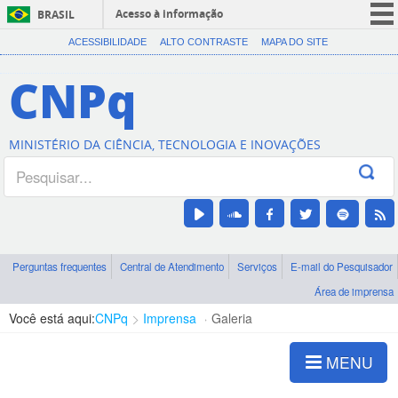
Acesso à informação
BRASIL
CORONAVÍRUS (COVID-19)
ACESSIBILIDADE
ALTO CONTRASTE
MAPA DO SITE
Participe
CNPq
Serviços
Legislação
MINISTÉRIO DA CIÊNCIA, TECNOLOGIA E INOVAÇÕES
Canais
Perguntas frequentes
Central de Atendimento
Serviços
E-mail do Pesquisador
Área de imprensa
Você está aqui:
CNPq
Imprensa
Galeria
MENU