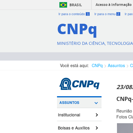
Acesso à informação
BRASIL
Ir para o conteúdo
1
Ir para o menu
2
Ir pa
CNPq
MINISTÉRIO DA CIÊNCIA, TECNOLOGI
Você está aqui:
CNPq
Assuntos
C
23/08
CNPq-
ASSUNTOS
Reunião
Institucional
Fotos Cl
Bolsas e Auxílios