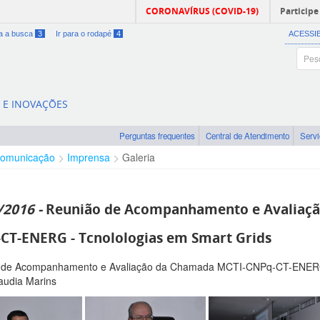
CORONAVÍRUS (COVID-19)
Participe
ra a busca
3
Ir para o rodapé
4
ACESSI
A E INOVAÇÕES
Perguntas frequentes
Central de Atendimento
Serv
omunicação
Imprensa
Galeria
/2016 -
Reunião de Acompanhamento e Avaliaçã
CT-ENERG - Tcnolologias em Smart Grids
 de Acompanhamento e Avaliação da Chamada MCTI-CNPq-CT-ENERG -
audia Marins