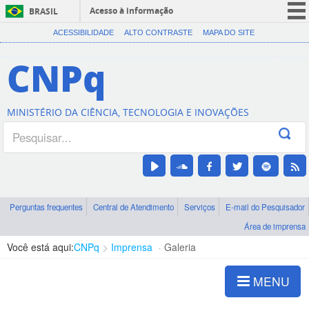
Acesso à informação
BRASIL
CORONAVÍRUS (COVID-19)
ACESSIBILIDADE
ALTO CONTRASTE
MAPA DO SITE
Participe
CNPq
Serviços
Legislação
MINISTÉRIO DA CIÊNCIA, TECNOLOGIA E INOVAÇÕES
Canais
Perguntas frequentes
Central de Atendimento
Serviços
E-mail do Pesquisador
Área de imprensa
Você está aqui:
CNPq
Imprensa
Galeria
MENU