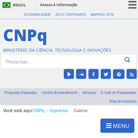
Acesso à informação
BRASIL
CORONAVÍRUS (COVID-19)
ACESSIBILIDADE
ALTO CONTRASTE
MAPA DO SITE
Participe
CNPq
Serviços
Legislação
MINISTÉRIO DA CIÊNCIA, TECNOLOGIA E INOVAÇÕES
Canais
Perguntas frequentes
Central de Atendimento
Serviços
E-mail do Pesquisador
Área de imprensa
Você está aqui:
CNPq
Imprensa
Galeria
MENU