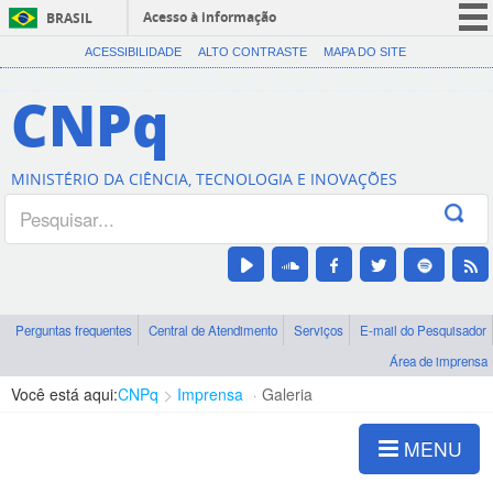
Acesso à informação
BRASIL
CORONAVÍRUS (COVID-19)
ACESSIBILIDADE
ALTO CONTRASTE
MAPA DO SITE
Participe
CNPq
Serviços
Legislação
MINISTÉRIO DA CIÊNCIA, TECNOLOGIA E INOVAÇÕES
Canais
Perguntas frequentes
Central de Atendimento
Serviços
E-mail do Pesquisador
Área de imprensa
Você está aqui:
CNPq
Imprensa
Galeria
MENU