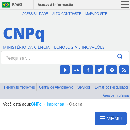
Acesso à informação
BRASIL
CORONAVÍRUS (COVID-19)
ACESSIBILIDADE
ALTO CONTRASTE
MAPA DO SITE
Participe
CNPq
Serviços
Legislação
MINISTÉRIO DA CIÊNCIA, TECNOLOGIA E INOVAÇÕES
Canais
Perguntas frequentes
Central de Atendimento
Serviços
E-mail do Pesquisador
Área de imprensa
Você está aqui:
CNPq
Imprensa
Galeria
MENU