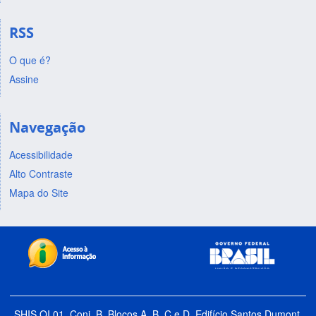
RSS
O que é?
Assine
Navegação
Acessibilidade
Alto Contraste
Mapa do Site
SHIS QI 01, Conj. B, Blocos A, B, C e D, Edifício Santos Dumont,