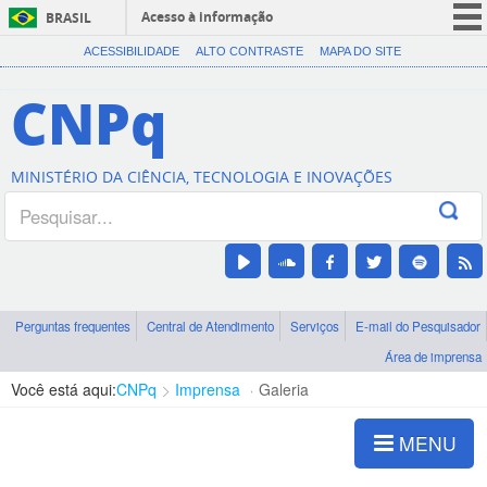
Acesso à informação
BRASIL
CORONAVÍRUS (COVID-19)
ACESSIBILIDADE
ALTO CONTRASTE
MAPA DO SITE
Participe
CNPq
Serviços
Legislação
MINISTÉRIO DA CIÊNCIA, TECNOLOGIA E INOVAÇÕES
Canais
Perguntas frequentes
Central de Atendimento
Serviços
E-mail do Pesquisador
Área de imprensa
Você está aqui:
CNPq
Imprensa
Galeria
MENU