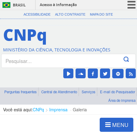
Acesso à informação
BRASIL
CORONAVÍRUS (COVID-19)
ACESSIBILIDADE
ALTO CONTRASTE
MAPA DO SITE
Participe
CNPq
Serviços
Legislação
MINISTÉRIO DA CIÊNCIA, TECNOLOGIA E INOVAÇÕES
Canais
Perguntas frequentes
Central de Atendimento
Serviços
E-mail do Pesquisador
Área de imprensa
Você está aqui:
CNPq
Imprensa
Galeria
MENU