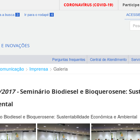
CORONAVÍRUS (COVID-19)
Participe
ra a busca
3
Ir para o rodapé
4
ACESSI
A E INOVAÇÕES
Perguntas frequentes
Central de Atendimento
Serv
omunicação
Imprensa
Galeria
/2017 -
Seminário Biodiesel e Bioquerosene: Sus
ntal
o Biodiesel e Bioquerosene: Sustentabilidade Econômica e Ambiental