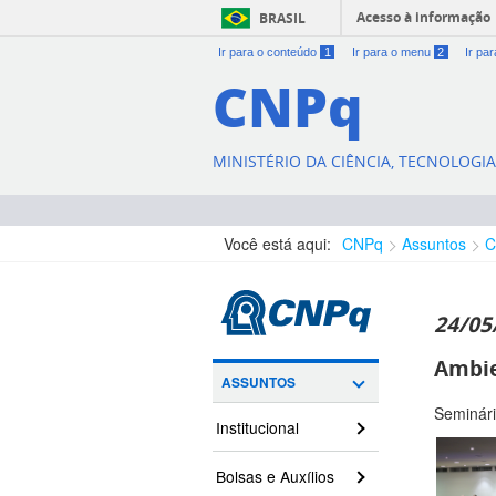
Acesso à informação
BRASIL
Ir para o conteúdo
1
Ir para o menu
2
Ir pa
CNPq
MINISTÉRIO DA CIÊNCIA, TECNOLOGI
Você está aqui:
CNPq
Assuntos
C
24/05
Ambie
ASSUNTOS
Seminári
Institucional
Bolsas e Auxílios