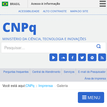
Acesso à informação
BRASIL
CORONAVÍRUS (COVID-19)
ACESSIBILIDADE
ALTO CONTRASTE
MAPA DO SITE
Participe
CNPq
Serviços
Legislação
MINISTÉRIO DA CIÊNCIA, TECNOLOGIA E INOVAÇÕES
Canais
Perguntas frequentes
Central de Atendimento
Serviços
E-mail do Pesquisador
Área de imprensa
Você está aqui:
CNPq
Imprensa
Galeria
MENU