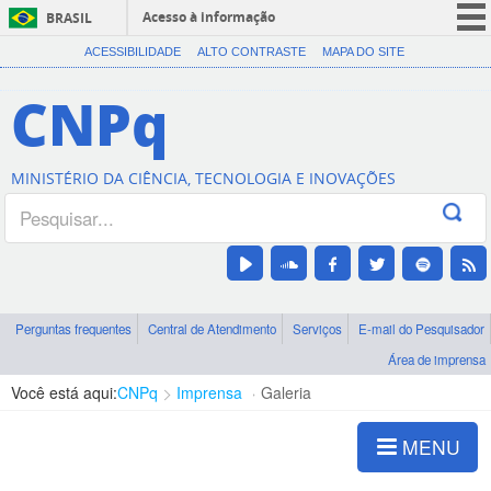
Acesso à informação
BRASIL
CORONAVÍRUS (COVID-19)
ACESSIBILIDADE
ALTO CONTRASTE
MAPA DO SITE
Participe
CNPq
Serviços
Legislação
MINISTÉRIO DA CIÊNCIA, TECNOLOGIA E INOVAÇÕES
Canais
Perguntas frequentes
Central de Atendimento
Serviços
E-mail do Pesquisador
Área de imprensa
Você está aqui:
CNPq
Imprensa
Galeria
MENU