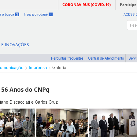
CORONAVÍRUS (COVID-19)
Participe
ra a busca
3
Ir para o rodapé
4
ACESSI
A E INOVAÇÕES
Perguntas frequentes
Central de Atendimento
Serv
omunicação
Imprensa
Galeria
-
56 Anos do CNPq
liane Discacciati e Carlos Cruz