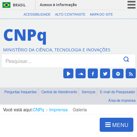
Acesso à informação
BRASIL
CORONAVÍRUS (COVID-19)
ACESSIBILIDADE
ALTO CONTRASTE
MAPA DO SITE
Participe
CNPq
Serviços
Legislação
MINISTÉRIO DA CIÊNCIA, TECNOLOGIA E INOVAÇÕES
Canais
Perguntas frequentes
Central de Atendimento
Serviços
E-mail do Pesquisador
Área de imprensa
Você está aqui:
CNPq
Imprensa
Galeria
MENU