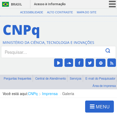
Acesso à informação
BRASIL
CORONAVÍRUS (COVID-19)
ACESSIBILIDADE
ALTO CONTRASTE
MAPA DO SITE
Participe
CNPq
Serviços
Legislação
MINISTÉRIO DA CIÊNCIA, TECNOLOGIA E INOVAÇÕES
Canais
Perguntas frequentes
Central de Atendimento
Serviços
E-mail do Pesquisador
Área de imprensa
Você está aqui:
CNPq
Imprensa
Galeria
MENU