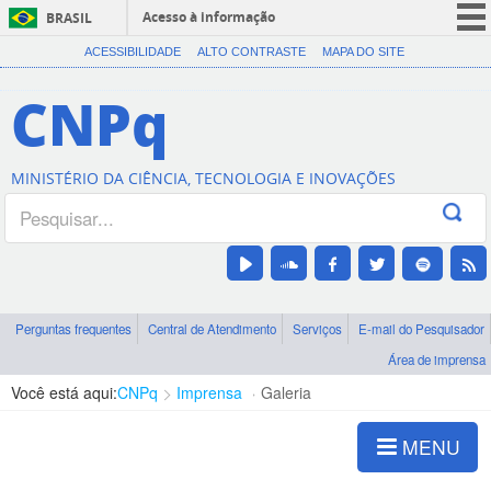
Acesso à informação
BRASIL
CORONAVÍRUS (COVID-19)
ACESSIBILIDADE
ALTO CONTRASTE
MAPA DO SITE
Participe
CNPq
Serviços
Legislação
MINISTÉRIO DA CIÊNCIA, TECNOLOGIA E INOVAÇÕES
Canais
Perguntas frequentes
Central de Atendimento
Serviços
E-mail do Pesquisador
Área de imprensa
Você está aqui:
CNPq
Imprensa
Galeria
MENU