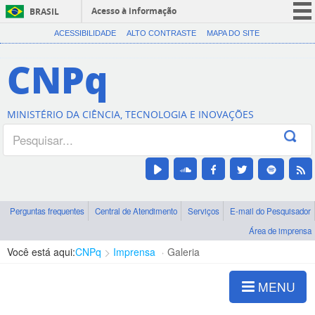
Acesso à informação
BRASIL
CORONAVÍRUS (COVID-19)
ACESSIBILIDADE
ALTO CONTRASTE
MAPA DO SITE
Participe
CNPq
Serviços
Legislação
MINISTÉRIO DA CIÊNCIA, TECNOLOGIA E INOVAÇÕES
Canais
Perguntas frequentes
Central de Atendimento
Serviços
E-mail do Pesquisador
Área de imprensa
Você está aqui:
CNPq
Imprensa
Galeria
MENU