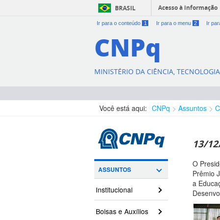
Acesso à informação
BRASIL
Ir para o conteúdo
1
Ir para o menu
2
Ir pa
CNPq
MINISTÉRIO DA CIÊNCIA, TECNOLOGI
Você está aqui:
CNPq
Assuntos
C
13/12
O Presid
ASSUNTOS
Prêmio J
a Educaç
Institucional
Desenvol
Bolsas e Auxílios