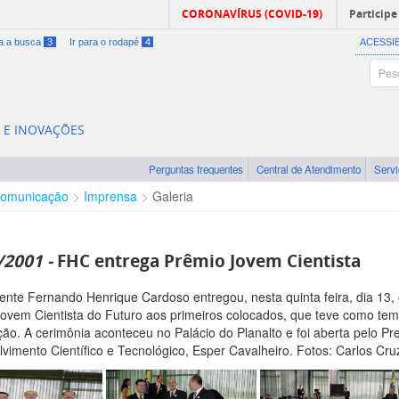
CORONAVÍRUS (COVID-19)
Participe
ra a busca
3
Ir para o rodapé
4
ACESSI
A E INOVAÇÕES
Perguntas frequentes
Central de Atendimento
Serv
omunicação
Imprensa
Galeria
/2001 -
FHC entrega Prêmio Jovem Cientista
ente Fernando Henrique Cardoso entregou, nesta quinta feira, dia 13, 
ovem Cientista do Futuro aos primeiros colocados, que teve como te
ão. A cerimônia aconteceu no Palácio do Planalto e foi aberta pelo P
vimento Científico e Tecnológico, Esper Cavalheiro. Fotos: Carlos Cru