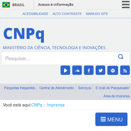
Acesso à informação
BRASIL
CORONAVÍRUS (COVID-19)
ACESSIBILIDADE
ALTO CONTRASTE
MAPA DO SITE
Participe
CNPq
Serviços
Legislação
MINISTÉRIO DA CIÊNCIA, TECNOLOGIA E INOVAÇÕES
Canais
Perguntas frequentes
Central de Atendimento
Serviços
E-mail do Pesquisador
Área de imprensa
Você está aqui:
CNPq
Imprensa
visualização de notícias
MENU