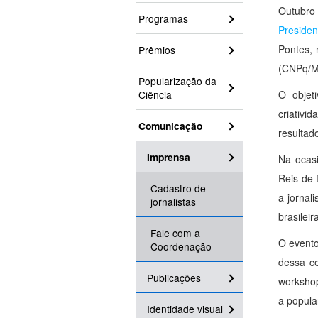
Outubro 
Programas
Presiden
Pontes, 
Prêmios
(CNPq/MC
Popularização da
Ciência
O objet
criativi
Comunicação
resultad
Imprensa
Na ocasi
Reis de 
Cadastro de
a jornal
jornalistas
brasileir
Fale com a
O evento
Coordenação
dessa ce
Publicações
workshop
a popula
Identidade visual