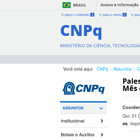
Acesso à informação
BRASIL
Ir para o conteúdo
1
Ir para o menu
2
Ir pa
CNPq
MINISTÉRIO DA CIÊNCIA, TECNOLOGI
Você está aqui:
CNPq
Assuntos
C
Pale
Mês 
Coorden
ASSUNTOS
Qui, 01 
Institucional
Impri
11:49:00
Bolsas e Auxílios