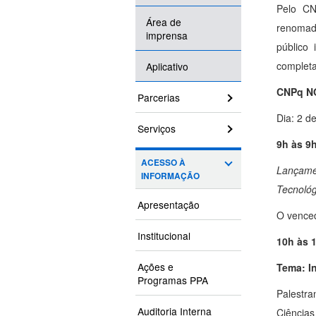
Pelo CN
Área de
renomado
imprensa
público 
completa
Aplicativo
CNPq N
Parcerias
Dia: 2 d
Serviços
9h às 9
ACESSO À
Lançame
INFORMAÇÃO
Tecnológ
Apresentação
O venced
Institucional
10h 
Ações e
Tema: In
Programas PPA
Palestra
Auditoria Interna
Ciências