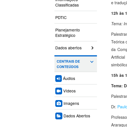
e traduç
Classificadas
12h às 
PDTIC
Tema:
In
Planejamento
Palestra
Estratégico
Teórica 
Dados abertos
da Compu
Artifici
CENTRAIS DE
simbólic
CONTEÚDOS
1
Áudios
Tema: D
Vídeos
Palestra
Imagens
Dr.
Paulo
Dados Abertos
Professo
Araraqu