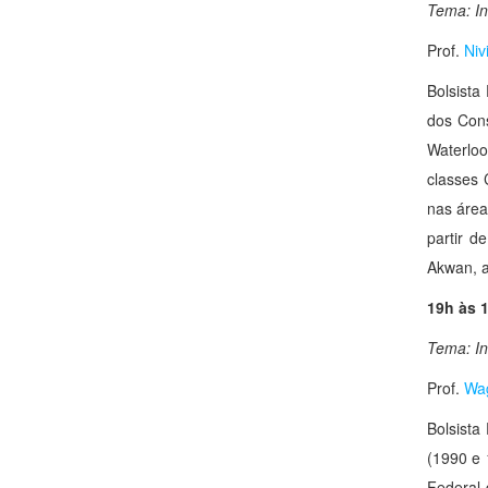
Tema:
In
Prof.
Niv
Bolsist
dos Con
Waterlo
classes 
nas área
partir 
Akwan, a
19h às 
Tema: Int
Prof.
Wa
Bolsist
(1990 e 
Federal 