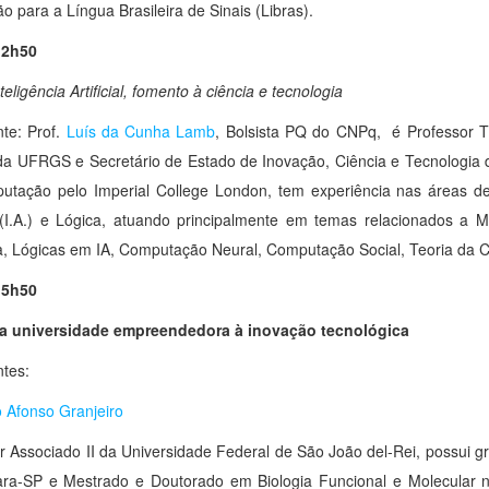
ão para a Língua Brasileira de Sinais (Libras).
12h50
teligência Artificial, fomento à ciência e tecnologia
nte: Prof.
Luís da Cunha Lamb
, Bolsista PQ do CNPq, é Professor T
da UFRGS e Secretário de Estado de Inovação, Ciência e Tecnologia
tação pelo Imperial College London, tem experiência nas áreas de
al (I.A.) e Lógica, atuando principalmente em temas relacionados 
a, Lógicas em IA, Computação Neural, Computação Social, Teoria da 
5h às 15h
a universidade empreendedora à inovação tecnológica
ntes:
 Afonso Granjeiro
r Associado II da Universidade Federal de São João del-Rei, possu
ara-SP e Mestrado e Doutorado em Biologia Funcional e Molecular 