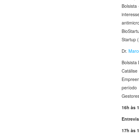
Bolsista
interess
antimicr
BioStart
Startup 
Dr.
Marc
Bolsista
Catálise
Empreen
período
Gestores
16h às 
Entrevis
17h às 