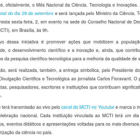
é, oficialmente, o Mês Nacional da Ciência, Tecnologia e Inovações. A
cial do dia 28 de setembro
e será lançada pelo Ministro da Ciência, 
nesta sexta-feira, 2, em evento na sede do Conselho Nacional de Des
TI), em Brasília, às 9h.
ivo dessa iniciativa é promover ações que mobilizem a populaç
dade, o desenvolvimento científico e a inovação e, ainda, que contr
os da pesquisa científico-tecnológica para a melhoria da qualidade de 
ão, será realizada, também, a entrega simbólica, pelo Presidente d
Divulgação Cientifica e Tecnológica ao jornalista Carlos Fioravanti
istas, pesquisadores, escritores e instituições que contribuam signific
a.
 terá transmissão ao vivo pelo
canal do MCTI no Youtube
e marca o in
lebração nacional. Cada instituição vinculada ao MCTI terá um dia i
s, eventos didáticos e apresentações voltadas para os mais diversos p
rização da ciência no país.