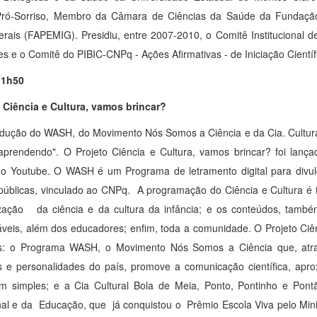
Pró-Sorriso, Membro da Câmara de Ciências da Saúde da Fundaçã
rais (FAPEMIG). Presidiu, entre 2007-2010, o Comitê Institucional de
s e o Comitê do PIBIC-CNPq - Ações Afirmativas - de Iniciação Científ
11h50
 Ciência e Cultura, vamos brincar?
ução do WASH, do Movimento Nós Somos a Ciência e da Cia. Cultural
 aprendendo". O Projeto Ciência e Cultura, vamos brincar? foi lan
o Youtube. O WASH é um Programa de letramento digital para divul
públicas, vinculado ao CNPq. A programação do Ciência e Cultura é
ização da ciência e da cultura da infância; e os conteúdos, tamb
veis, além dos educadores; enfim, toda a comunidade. O Projeto Ciê
os: o Programa WASH, o Movimento Nós Somos a Ciência que, atrav
as e personalidades do país, promove a comunicação científica, ap
m simples; e a Cia Cultural Bola de Meia, Ponto, Pontinho e Pontã
nal e da Educação, que já conquistou o Prêmio Escola Viva pelo Mini