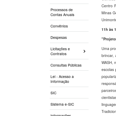
Centro 
Processos de
Minas Ge
Contas Anuais
Unimonte
Convênios
11h às 
Despesas
"Projeto
Uma prod
Licitações e
Contratos
brincar,
WASH, n
Consultas Públicas
escolas 
Lei - Acesso a
popular
Informação
responsá
parceir
SIC
cientist
Sistema e-SIC
linguage
Tradicio
Informações