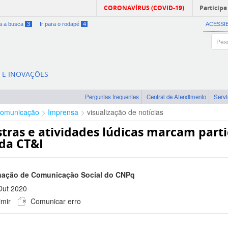
CORONAVÍRUS (COVID-19)
Participe
ra a busca
3
Ir para o rodapé
4
ACESSI
A E INOVAÇÕES
Perguntas frequentes
Central de Atendimento
Serv
omunicação
Imprensa
visualização de notícias
stras e atividades lúdicas marcam part
da CT&I
ação de Comunicação Social do CNPq
Out 2020
mir
Comunicar erro
 -0300