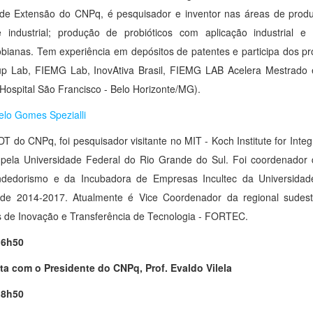
 de Extensão do CNPq, é pesquisador e inventor nas áreas de produ
e industrial; produção de probióticos com aplicação industrial e 
obianas. Tem experiência em depósitos de patentes e participa dos p
up Lab, FIEMG Lab, InovAtiva Brasil, FIEMG LAB Acelera Mestrado 
(Hospital São Francisco - Belo Horizonte/MG).
elo Gomes Spezialli
 DT do CNPq, foi pesquisador visitante no MIT - Koch Institute for In
 pela Universidade Federal do Rio Grande do Sul. Foi coordenador
dedorismo e da Incubadora de Empresas Incultec da Universida
 de 2014-2017. Atualmente é Vice Coordenador da regional sudes
 de Inovação e Transferência de Tecnologia - FORTEC.
16h50
ta com o Presidente do CNPq, Prof. Evaldo Vilela
18h50