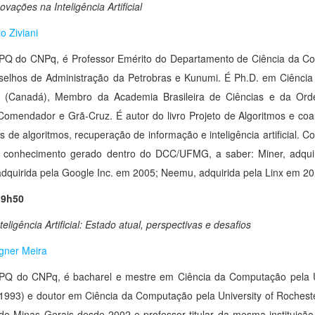
ovações na Inteligência Artificial
io Ziviani
a PQ do CNPq, é Professor Emérito do Departamento de Ciência d
selhos de Administração da Petrobras e Kunumi. É Ph.D. em Ciênci
o (Canadá), Membro da Academia Brasileira de Ciências e da Orde
Comendador e Grã-Cruz. É autor do livro Projeto de Algoritmos e coau
s de algoritmos, recuperação de informação e inteligência artificia
de conhecimento gerado dentro do DCC/UFMG, a saber: Miner, adqu
dquirida pela Google Inc. em 2005; Neemu, adquirida pela Linx em 2
19h50
eligência Artificial: Estado atual, perspectivas e desafios
gner Meira
a PQ do CNPq, é bacharel e mestre em Ciência da Computação pela 
1993) e doutor em Ciência da Computação pela University of Rocheste
de Minas Gerais desde 2002 e professor titular da mesma instituiçã