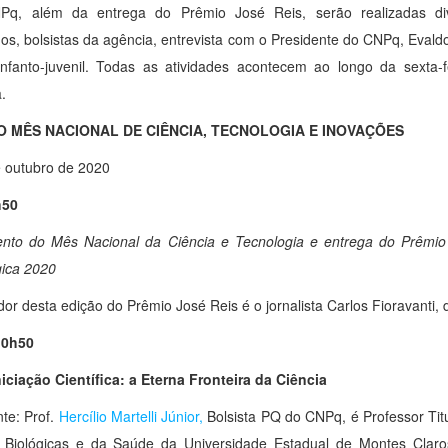
Pq, além da entrega do Prêmio José Reis, serão realizadas di
s, bolsistas da agência, entrevista com o Presidente do CNPq, Evaldo 
infanto-juvenil. Todas as atividades acontecem ao longo da sexta-
.
O MÊS NACIONAL DE CIÊNCIA, TECNOLOGIA E INOVAÇÕES
e outubro de 2020
h50
nto do Mês Nacional da Ciência e Tecnologia e entrega do Prêmio 
ica 2020
or desta edição do Prêmio José Reis é o jornalista Carlos Fioravanti
às 10h50
iciação Científica: a Eterna Fronteira da Ciência
nte: Prof.
Hercílio Martelli Júnior,
Bolsista PQ do CNPq, é Professor Tit
 Biológicas e da Saúde da Universidade Estadual de Montes Claros