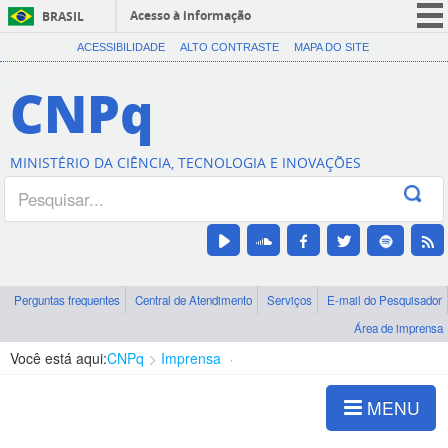
Acesso à informação
BRASIL
CORONAVÍRUS (COVID-19)
ACESSIBILIDADE
ALTO CONTRASTE
MAPA DO SITE
Participe
CNPq
Serviços
Legislação
MINISTÉRIO DA CIÊNCIA, TECNOLOGIA E INOVAÇÕES
Canais
Perguntas frequentes
Central de Atendimento
Serviços
E-mail do Pesquisador
Área de imprensa
Você está aqui:
CNPq
Imprensa
visualização de notícias
MENU