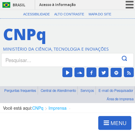
Acesso à informação
BRASIL
CORONAVÍRUS (COVID-19)
ACESSIBILIDADE
ALTO CONTRASTE
MAPA DO SITE
Participe
CNPq
Serviços
Legislação
MINISTÉRIO DA CIÊNCIA, TECNOLOGIA E INOVAÇÕES
Canais
Perguntas frequentes
Central de Atendimento
Serviços
E-mail do Pesquisador
Área de imprensa
Você está aqui:
CNPq
Imprensa
visualização de notícias
MENU