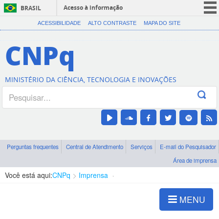
Acesso à informação
BRASIL
CORONAVÍRUS (COVID-19)
ACESSIBILIDADE
ALTO CONTRASTE
MAPA DO SITE
Participe
CNPq
Serviços
Legislação
MINISTÉRIO DA CIÊNCIA, TECNOLOGIA E INOVAÇÕES
Canais
Perguntas frequentes
Central de Atendimento
Serviços
E-mail do Pesquisador
Área de imprensa
Você está aqui:
CNPq
Imprensa
visualização de notícias
MENU