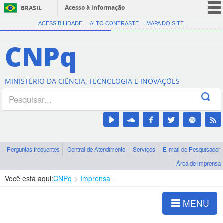
Acesso à informação
BRASIL
CORONAVÍRUS (COVID-19)
ACESSIBILIDADE
ALTO CONTRASTE
MAPA DO SITE
Participe
CNPq
Serviços
Legislação
MINISTÉRIO DA CIÊNCIA, TECNOLOGIA E INOVAÇÕES
Canais
Perguntas frequentes
Central de Atendimento
Serviços
E-mail do Pesquisador
Área de imprensa
Você está aqui:
CNPq
Imprensa
visualização de notícias
MENU