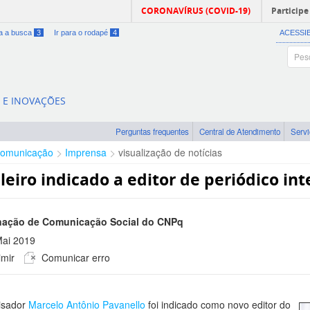
CORONAVÍRUS (COVID-19)
Participe
ra a busca
3
Ir para o rodapé
4
ACESSI
A E INOVAÇÕES
Perguntas frequentes
Central de Atendimento
Serv
omunicação
Imprensa
visualização de notícias
ileiro indicado a editor de periódico in
ação de Comunicação Social do CNPq
Mai 2019
mir
Comunicar erro
 -0300
isador
Marcelo Antônio Pavanello
foi indicado como novo editor do