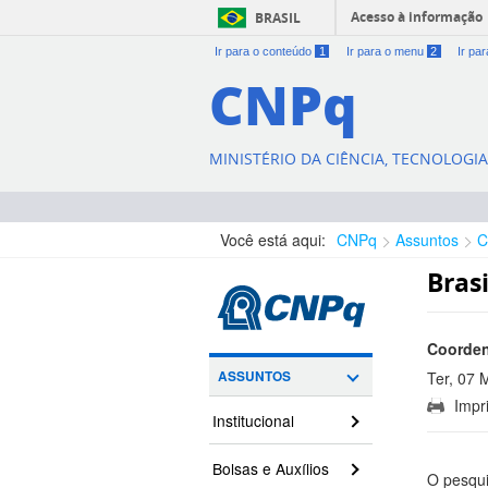
Acesso à informação
BRASIL
Ir para o conteúdo
1
Ir para o menu
2
Ir pa
CNPq
MINISTÉRIO DA CIÊNCIA, TECNOLOGI
Você está aqui:
CNPq
Assuntos
C
Bras
Coorden
ASSUNTOS
Ter, 07 
Impri
20:58:00
Institucional
Bolsas e Auxílios
O pesqu