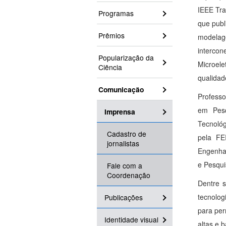
IEEE Tra
Programas
que publi
Prêmios
modelage
intercon
Popularização da
Microele
Ciência
qualidad
Comunicação
Professo
em Pesq
Imprensa
Tecnológ
Cadastro de
pela FE
jornalistas
Engenhar
e Pesqui
Fale com a
Coordenação
Dentre s
tecnolog
Publicações
para per
Identidade visual
altas e 