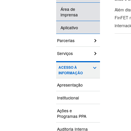
Área de
Além dis
imprensa
FinFET n
internac
Aplicativo
Parcerias
Serviços
ACESSO À
INFORMAÇÃO
Apresentação
Institucional
Ações e
Programas PPA
Auditoria Interna