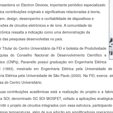
nsactions on Electron Devices, importante periódico especializado
ca contribuições originais e significativas relacionadas à teoria,
m, design, desempenho e confiabilidade de dispositivos e
exões de circuitos eletrônicos e de íons. A comunidade da
trônica ressalta a indicação como uma demonstração da
e das pesquisas desenvolvidas no país.
r Titular do Centro Universitário da FEI e bolsista de Produtividade
uisa do Conselho Nacional de Desenvolvimento Científico e
ico (CNPq), Pavanello possui graduação em Engenharia Elétrica
I (1993), mestrado em Engenharia Elétrica pela Universidade 
ia Elétrica pela Universidade de São Paulo (2000). Na FEI, exerce, ai
sa do Centro Universitário.
uas contribuições acadêmicas está a realização do projeto e a fab
ia SOI, denominado GC SOI MOSFET, voltado a aplicações analógicas
mitir o projeto de circuitos integrados com essa estrutura, participand
baixas temperaturas, além de sua adoção em amplificadores operaciona