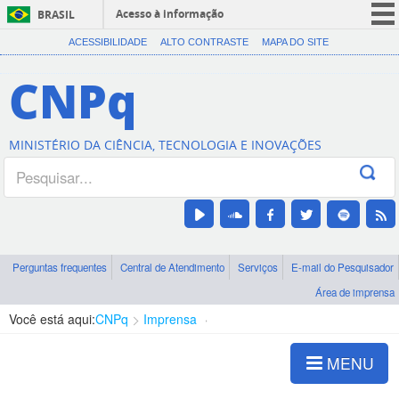
Acesso à informação
BRASIL
CORONAVÍRUS (COVID-19)
ACESSIBILIDADE
ALTO CONTRASTE
MAPA DO SITE
Participe
CNPq
Serviços
Legislação
MINISTÉRIO DA CIÊNCIA, TECNOLOGIA E INOVAÇÕES
Canais
Perguntas frequentes
Central de Atendimento
Serviços
E-mail do Pesquisador
Área de imprensa
Você está aqui:
CNPq
Imprensa
visualização de notícias
MENU