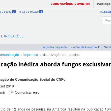
CORONAVÍRUS (COVID-19)
Participe
ra a busca
3
Ir para o rodapé
4
ACESSI
A E INOVAÇÕES
Perguntas frequentes
Central de Atendimento
Serv
omunicação
Imprensa
visualização de notícias
icação inédita aborda fungos exclusiva
ação de Comunicação Social do CNPq
Set 2019
mir
Comunicar erro
 -0300
ruto de 12 anos de pesquisa na Antártica resultou na publicação
Fun