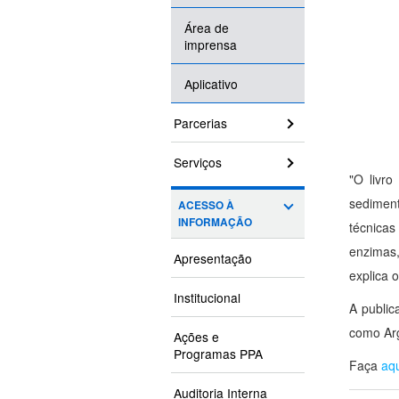
Área de
imprensa
Aplicativo
Parcerias
Serviços
"O livro
sedimen
ACESSO À
INFORMAÇÃO
técnica
enzimas,
Apresentação
explica 
Institucional
A public
como Arg
Ações e
Programas PPA
Faça
aq
Auditoria Interna