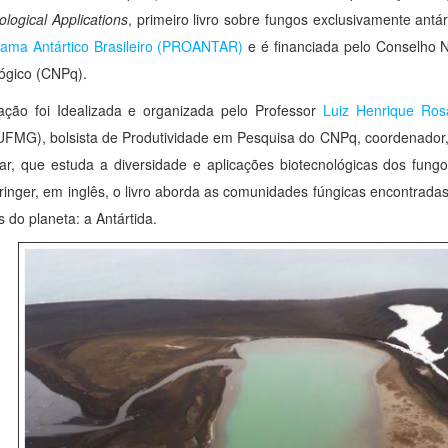
ological Applications
, primeiro livro sobre fungos exclusivamente antár
ama Antártico Brasileiro (PROANTAR)
e é financiada pelo Conselho N
ógico (CNPq).
ação foi Idealizada e organizada pelo Professor
Luiz Henrique Ros
UFMG), bolsista de Produtividade em Pesquisa do CNPq, coordenador
r, que estuda a diversidade e aplicações biotecnológicas dos fungos
ringer, em inglês, o livro aborda as comunidades fúngicas encontrada
s do planeta: a Antártida.