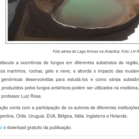
Foto aérea do Lago Kroner na Antartica. Foto: LH 
 discute a ocorrência de fungos em diferentes substratos da região
tos marinhos, rochas, gelo e neve, e aborda o impacto das mudanç
s genômicas desenvolvidas para estudá-los e como várias substânc
 produzidos pelos fungos antárticos podem ser utilizados na medicina, 
o professor Luiz Rosa.
ação conta com a participação de co-autores de diferentes instituições
entina, Chile, Uruguai, EUA, Bélgica, Itália, Inglaterra e Holanda.
ui
o download gratuito da publicação.