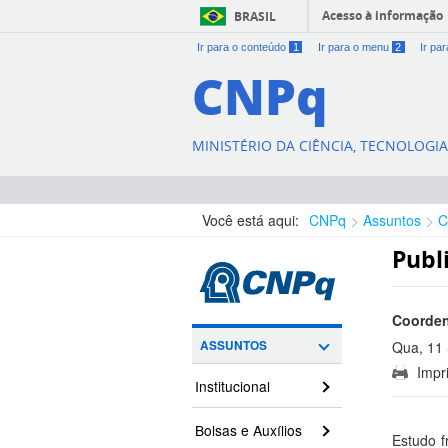
Acesso à informação
BRASIL
Ir para o conteúdo
1
Ir para o menu
2
Ir pa
CNPq
MINISTÉRIO DA CIÊNCIA, TECNOLOGI
Você está aqui:
CNPq
Assuntos
C
Publ
Coorden
ASSUNTOS
Qua, 11 
Impri
15:05:00
Institucional
Bolsas e Auxílios
Estudo f