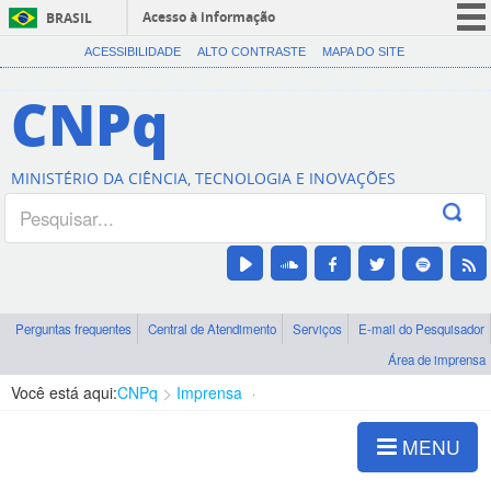
Acesso à informação
BRASIL
CORONAVÍRUS (COVID-19)
ACESSIBILIDADE
ALTO CONTRASTE
MAPA DO SITE
Participe
CNPq
Serviços
Legislação
MINISTÉRIO DA CIÊNCIA, TECNOLOGIA E INOVAÇÕES
Canais
Perguntas frequentes
Central de Atendimento
Serviços
E-mail do Pesquisador
Área de imprensa
Você está aqui:
CNPq
Imprensa
visualização de notícias
MENU