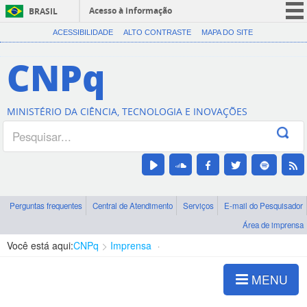
Acesso à informação
BRASIL
CORONAVÍRUS (COVID-19)
ACESSIBILIDADE
ALTO CONTRASTE
MAPA DO SITE
Participe
CNPq
Serviços
Legislação
MINISTÉRIO DA CIÊNCIA, TECNOLOGIA E INOVAÇÕES
Canais
Perguntas frequentes
Central de Atendimento
Serviços
E-mail do Pesquisador
Área de imprensa
Você está aqui:
CNPq
Imprensa
visualização de notícias
MENU