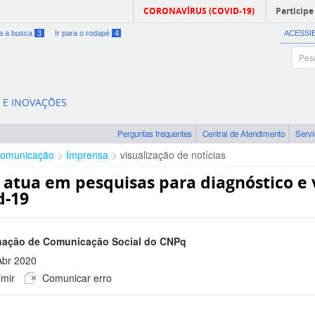
CORONAVÍRUS (COVID-19)
Participe
ra a busca
3
Ir para o rodapé
4
ACESSI
A E INOVAÇÕES
Perguntas frequentes
Central de Atendimento
Serv
omunicação
Imprensa
visualização de notícias
 atua em pesquisas para diagnóstico e 
d-19
ação de Comunicação Social do CNPq
Abr 2020
mir
Comunicar erro
 -0300