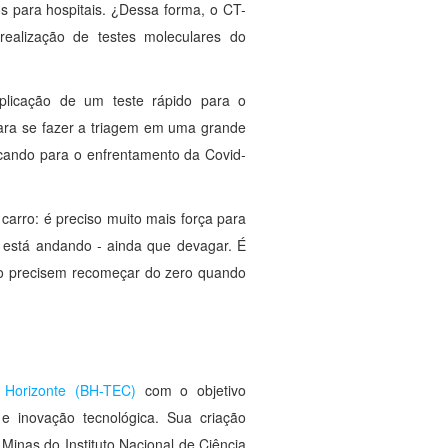
s para hospitais. ¿Dessa forma, o CT-
ealização de testes moleculares do
licação de um teste rápido para o
para se fazer a triagem em uma grande
icando para o enfrentamento da Covid-
carro: é preciso muito mais força para
 está andando - ainda que devagar. É
não precisem recomeçar do zero quando
o Horizonte (BH-TEC)
com o objetivo
 inovação tecnológica. Sua criação
Minas do Instituto Nacional de Ciência