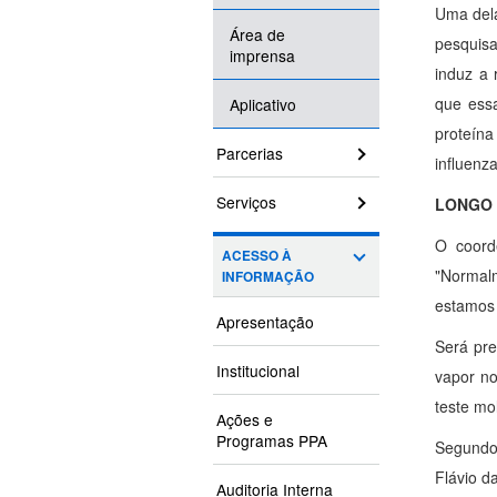
Uma dela
Área de
pesquisa
imprensa
induz a 
que essa
Aplicativo
proteína
Parcerias
influenz
Serviços
LONGO
O coord
ACESSO À
"Normal
INFORMAÇÃO
estamos 
Apresentação
Será pre
Institucional
vapor no
teste mo
Ações e
Programas PPA
Segundo 
Flávio d
Auditoria Interna