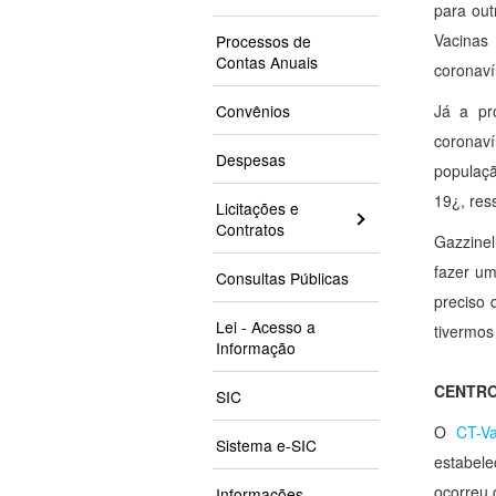
para out
Vacinas
Processos de
Contas Anuais
coronaví
Convênios
Já a pr
coronaví
Despesas
populaçã
19¿, ress
Licitações e
Contratos
Gazzinel
fazer um
Consultas Públicas
preciso 
Lei - Acesso a
tivermos
Informação
CENTRO
SIC
O
CT-Va
Sistema e-SIC
estabel
ocorreu 
Informações