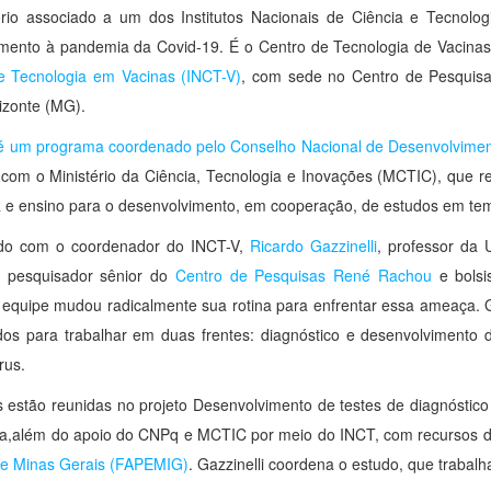
ório associado a um dos Institutos Nacionais de Ciência e Tecnol
mento à pandemia da Covid-19. É o Centro de Tecnologia de Vacinas
e Tecnologia em Vacinas (INCT-V)
, com sede no Centro de Pesquis
izonte (MG).
é um programa coordenado pelo Conselho Nacional de Desenvolviment
 com o Ministério da Ciência, Tecnologia e Inovações (MCTIC), que re
 e ensino para o desenvolvimento, em cooperação, de estudos em tema
do com o coordenador do INCT-V,
Ricardo Gazzinelli
, professor da 
 pesquisador sênior do
Centro de Pesquisas René Rachou
e bolsi
equipe mudou radicalmente sua rotina para enfrentar essa ameaça. 
dos para trabalhar em duas frentes: diagnóstico e desenvolvimento
rus.
 estão reunidas no projeto Desenvolvimento de testes de diagnóstico
ta,além do apoio do CNPq e MCTIC por meio do INCT, com recursos 
de Minas Gerais (FAPEMIG)
. Gazzinelli coordena o estudo, que trabal