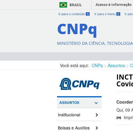
Acesso à informação
BRASIL
Ir para o conteúdo
1
Ir para o menu
2
Ir pa
CNPq
MINISTÉRIO DA CIÊNCIA, TECNOLOGI
Você está aqui:
CNPq
Assuntos
C
INCT
Covi
Coorden
ASSUNTOS
Qui, 09 
Institucional
Impri
17:10:00
Bolsas e Auxílios