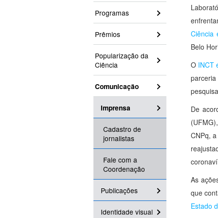
Laborat
Programas
enfrenta
Ciência 
Prêmios
Belo Hor
Popularização da
Ciência
O
INCT 
parceria
Comunicação
pesquisa
Imprensa
De acor
(UFMG),
Cadastro de
CNPq, a 
jornalistas
reajusta
Fale com a
coronaví
Coordenação
As ações
Publicações
que con
Estado 
Identidade visual