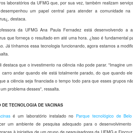
ros laboratórios da UFMG que, por sua vez, também realizam serviço
 desempenhou um papel central para atender a comunidade na r
rus¿, destaca.
ofessora da UFMG Ana Paula Fernadez está desenvolvendo a ap
rus que forneça o resultado em até uma hora. ¿Isso é fundamental 
o. Já tínhamos essa tecnologia funcionando, agora estamos a modif
alta.
li destaca que o investimento na ciência não pode parar. "Imagine um 
 carro andar quando ele está totalmente parado, do que quando ele
que a ciência seja financiada o tempo todo para que esses grupos 
 um problema desses", ressalta.
 DE TECNOLOGIA DE VACINAS
cinas
é um laboratório instalado no
Parque tecnológico de Bel
ecer um ambiente de pesquisa adequado para o desenvolvimento e
graças à iniciativa de um grupo de pesquisadores da UFMG e Fiocruz 