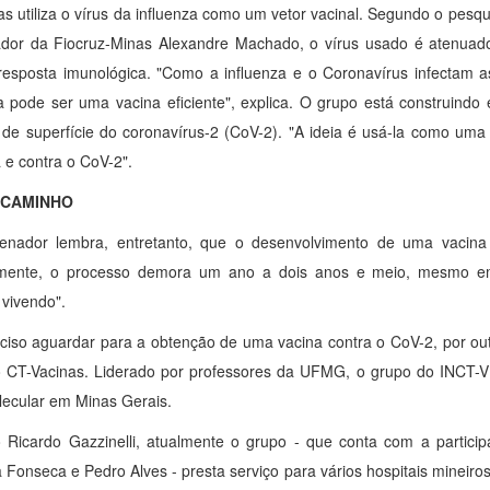
s utiliza o vírus da influenza como um vetor vacinal. Segundo o pesqu
dor da Fiocruz-Minas Alexandre Machado, o vírus usado é atenuado
resposta imunológica. "Como a influenza e o Coronavírus infectam 
 pode ser uma vacina eficiente", explica. O grupo está construindo 
 de superfície do coronavírus-2 (CoV-2). "A ideia é usá-la como uma
a e contra o CoV-2".
 CAMINHO
enador lembra, entretanto, que o desenvolvimento de uma vacina
mente, o processo demora um ano a dois anos e meio, mesmo e
vivendo".
ciso aguardar para a obtenção de uma vacina contra o CoV-2, por out
 CT-Vacinas. Liderado por professores da UFMG, o grupo do INCT-V
lecular em Minas Gerais.
Ricardo Gazzinelli, atualmente o grupo - que conta com a partici
a Fonseca e Pedro Alves - presta serviço para vários hospitais mineir