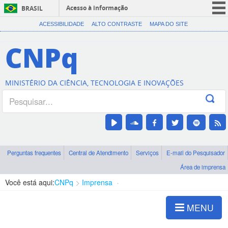
Acesso à informação
BRASIL
CORONAVÍRUS (COVID-19)
ACESSIBILIDADE
ALTO CONTRASTE
MAPA DO SITE
Participe
CNPq
Serviços
Legislação
MINISTÉRIO DA CIÊNCIA, TECNOLOGIA E INOVAÇÕES
Canais
Perguntas frequentes
Central de Atendimento
Serviços
E-mail do Pesquisador
Área de imprensa
Você está aqui:
CNPq
Imprensa
visualização de notícias
MENU