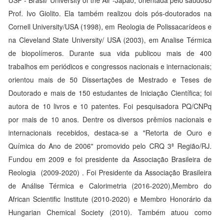
USP - Brasil/ University of the Air -Japão, orientada pelo saudoso
Prof. Ivo Giolito. Ela também realizou dois pós-doutorados na
Cornell University/USA (1998), em Reologia de Polissacarídeos e
na Cleveland State University/ USA (2003), em Analise Térmica
de biopolímeros. Durante sua vida publicou mais de 400
trabalhos em periódicos e congressos nacionais e internacionais;
orientou mais de 50 Dissertações de Mestrado e Teses de
Doutorado e mais de 150 estudantes de Iniciação Científica; foi
autora de 10 livros e 10 patentes. Foi pesquisadora PQ/CNPq
por mais de 10 anos. Dentre os diversos prêmios nacionais e
internacionais recebidos, destaca-se a "Retorta de Ouro e
Química do Ano de 2006" promovido pelo CRQ 3ª Região/RJ.
Fundou em 2009 e foi presidente da Associação Brasileira de
Reologia (2009-2020) . Foi Presidente da Associação Brasileira
de Análise Térmica e Calorimetria (2016-2020),Membro do
African Scientific Institute (2010-2020) e Membro Honorário da
Hungarian Chemical Society (2010). Também atuou como