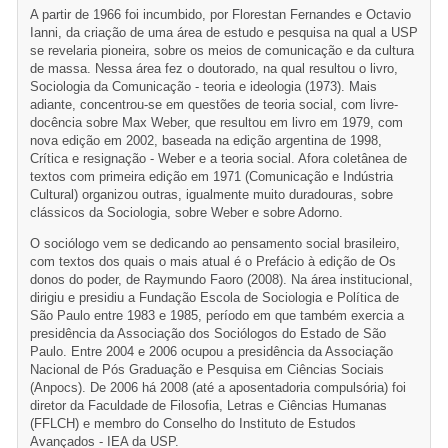
A partir de 1966 foi incumbido, por Florestan Fernandes e Octavio
Ianni, da criação de uma área de estudo e pesquisa na qual a USP
se revelaria pioneira, sobre os meios de comunicação e da cultura
de massa. Nessa área fez o doutorado, na qual resultou o livro,
Sociologia da Comunicação - teoria e ideologia (1973). Mais
adiante, concentrou-se em questões de teoria social, com livre-
docência sobre Max Weber, que resultou em livro em 1979, com
nova edição em 2002, baseada na edição argentina de 1998,
Crítica e resignação - Weber e a teoria social. Afora coletânea de
textos com primeira edição em 1971 (Comunicação e Indústria
Cultural) organizou outras, igualmente muito duradouras, sobre
clássicos da Sociologia, sobre Weber e sobre Adorno.
O sociólogo vem se dedicando ao pensamento social brasileiro,
com textos dos quais o mais atual é o Prefácio à edição de Os
donos do poder, de Raymundo Faoro (2008). Na área institucional,
dirigiu e presidiu a Fundação Escola de Sociologia e Política de
São Paulo entre 1983 e 1985, período em que também exercia a
presidência da Associação dos Sociólogos do Estado de São
Paulo. Entre 2004 e 2006 ocupou a presidência da Associação
Nacional de Pós Graduação e Pesquisa em Ciências Sociais
(Anpocs). De 2006 há 2008 (até a aposentadoria compulsória) foi
diretor da Faculdade de Filosofia, Letras e Ciências Humanas
(FFLCH) e membro do Conselho do Instituto de Estudos
Avançados - IEA da USP.