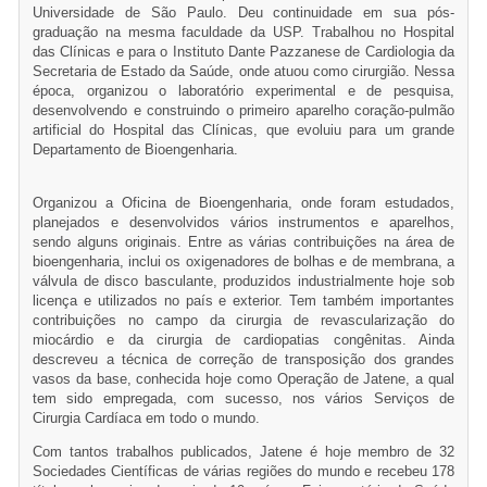
Universidade de São Paulo. Deu continuidade em sua pós-
graduação na mesma faculdade da USP. Trabalhou no Hospital
das Clínicas e para o Instituto Dante Pazzanese de Cardiologia da
Secretaria de Estado da Saúde, onde atuou como cirurgião. Nessa
época, organizou o laboratório experimental e de pesquisa,
desenvolvendo e construindo o primeiro aparelho coração-pulmão
artificial do Hospital das Clínicas, que evoluiu para um grande
Departamento de Bioengenharia.
Organizou a Oficina de Bioengenharia, onde foram estudados,
planejados e desenvolvidos vários instrumentos e aparelhos,
sendo alguns originais. Entre as várias contribuições na área de
bioengenharia, inclui os oxigenadores de bolhas e de membrana, a
válvula de disco basculante, produzidos industrialmente hoje sob
licença e utilizados no país e exterior. Tem também importantes
contribuições no campo da cirurgia de revascularização do
miocárdio e da cirurgia de cardiopatias congênitas. Ainda
descreveu a técnica de correção de transposição dos grandes
vasos da base, conhecida hoje como Operação de Jatene, a qual
tem sido empregada, com sucesso, nos vários Serviços de
Cirurgia Cardíaca em todo o mundo.
Com tantos trabalhos publicados, Jatene é hoje membro de 32
Sociedades Científicas de várias regiões do mundo e recebeu 178