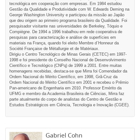
tecnológica em cooperação com empresas. Em 1984 estudou
Gestão da Qualidade e Produtividade com W. Edwards Deming na
George Washington University e participou da missão ao Japão
que deu origem ao primeiro programa brasileiro da Qualidade. Foi
pesquisador visitante nas universidades de Berkeley, Tóquio e
Compiègne. De 1994 a 1996 trabalhou em rede cooperativa de
pesquisas para caracterização e análise de superfícies em
materiais na França, quando foi eleito Membre d´Honneur da
Société Française de Métallurgie et de Matériaux.
Dirigiu o Centro Tecnológico de Minas Gerais (CETEC) em 1997-
1998 e foi presidente do Conselho Nacional de Desenvolvimento
Científico e Tecnológico (CNPq) de 1999 a 2001. Entre muitas
homenagens recebidas, destaca-se que Mirra foi Comendador da
Ordem Nacional do Mérito Científico, em 1998, Grã-Cruz da
Ordem Nacional do Mérito Científico em 2001 e recebeu o Prêmio
Pan-americano de Engenharia em 2010. Professor Emérito da
UFMG e membro da Academia Brasileira de Ciências, Mirra faz
parte atualmente do corpo de analistas do Centro de Gestão e
Estudos Estratégicos em Ciência, Tecnologia e Inovação (CGEE).
Gabriel Cohn