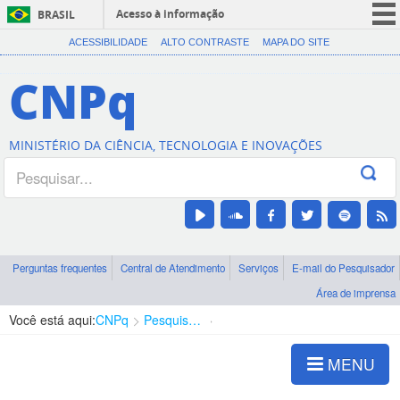
Acesso à informação
BRASIL
CORONAVÍRUS (COVID-19)
ACESSIBILIDADE
ALTO CONTRASTE
MAPA DO SITE
Participe
CNPq
Serviços
Legislação
MINISTÉRIO DA CIÊNCIA, TECNOLOGIA E INOVAÇÕES
Canais
Perguntas frequentes
Central de Atendimento
Serviços
E-mail do Pesquisador
Área de imprensa
Você está aqui:
CNPq
Pesquisador Emérito
Agraciados
MENU