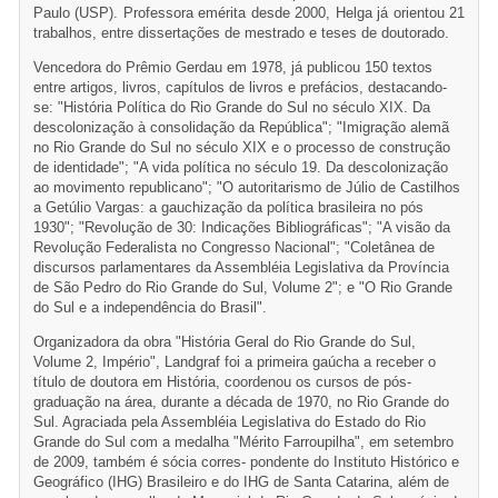
Paulo (USP). Professora emérita desde 2000, Helga já orientou 21
trabalhos, entre dissertações de mestrado e teses de doutorado.
Vencedora do Prêmio Gerdau em 1978, já publicou 150 textos
entre artigos, livros, capítulos de livros e prefácios, destacando-
se: "História Política do Rio Grande do Sul no século XIX. Da
descolonização à consolidação da República"; "Imigração alemã
no Rio Grande do Sul no século XIX e o processo de construção
de identidade"; "A vida política no século 19. Da descolonização
ao movimento republicano"; "O autoritarismo de Júlio de Castilhos
a Getúlio Vargas: a gauchização da política brasileira no pós
1930"; "Revolução de 30: Indicações Bibliográficas"; "A visão da
Revolução Federalista no Congresso Nacional"; "Coletânea de
discursos parlamentares da Assembléia Legislativa da Província
de São Pedro do Rio Grande do Sul, Volume 2"; e "O Rio Grande
do Sul e a independência do Brasil".
Organizadora da obra "História Geral do Rio Grande do Sul,
Volume 2, Império", Landgraf foi a primeira gaúcha a receber o
título de doutora em História, coordenou os cursos de pós-
graduação na área, durante a década de 1970, no Rio Grande do
Sul. Agraciada pela Assembléia Legislativa do Estado do Rio
Grande do Sul com a medalha "Mérito Farroupilha", em setembro
de 2009, também é sócia corres- pondente do Instituto Histórico e
Geográfico (IHG) Brasileiro e do IHG de Santa Catarina, além de