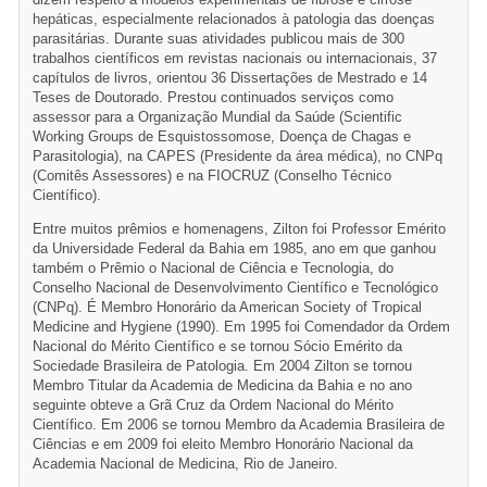
hepáticas, especialmente relacionados à patologia das doenças
parasitárias. Durante suas atividades publicou mais de 300
trabalhos científicos em revistas nacionais ou internacionais, 37
capítulos de livros, orientou 36 Dissertações de Mestrado e 14
Teses de Doutorado. Prestou continuados serviços como
assessor para a Organização Mundial da Saúde (Scientific
Working Groups de Esquistossomose, Doença de Chagas e
Parasitologia), na CAPES (Presidente da área médica), no CNPq
(Comitês Assessores) e na FIOCRUZ (Conselho Técnico
Científico).
Entre muitos prêmios e homenagens, Zilton foi Professor Emérito
da Universidade Federal da Bahia em 1985, ano em que ganhou
também o Prêmio o Nacional de Ciência e Tecnologia, do
Conselho Nacional de Desenvolvimento Científico e Tecnológico
(CNPq). É Membro Honorário da American Society of Tropical
Medicine and Hygiene (1990). Em 1995 foi Comendador da Ordem
Nacional do Mérito Científico e se tornou Sócio Emérito da
Sociedade Brasileira de Patologia. Em 2004 Zilton se tornou
Membro Titular da Academia de Medicina da Bahia e no ano
seguinte obteve a Grã Cruz da Ordem Nacional do Mérito
Científico. Em 2006 se tornou Membro da Academia Brasileira de
Ciências e em 2009 foi eleito Membro Honorário Nacional da
Academia Nacional de Medicina, Rio de Janeiro.