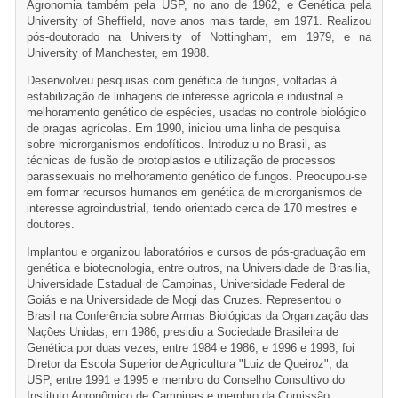
Agronomia também pela USP, no ano de 1962, e Genética pela
University of Sheffield, nove anos mais tarde, em 1971. Realizou
pós-doutorado na University of Nottingham, em 1979, e na
University of Manchester, em 1988.
Desenvolveu pesquisas com genética de fungos, voltadas à
estabilização de linhagens de interesse agrícola e industrial e
melhoramento genético de espécies, usadas no controle biológico
de pragas agrícolas. Em 1990, iniciou uma linha de pesquisa
sobre microrganismos endofíticos. Introduziu no Brasil, as
técnicas de fusão de protoplastos e utilização de processos
parassexuais no melhoramento genético de fungos. Preocupou-se
em formar recursos humanos em genética de microrganismos de
interesse agroindustrial, tendo orientado cerca de 170 mestres e
doutores.
Implantou e organizou laboratórios e cursos de pós-graduação em
genética e biotecnologia, entre outros, na Universidade de Brasilia,
Universidade Estadual de Campinas, Universidade Federal de
Goiás e na Universidade de Mogi das Cruzes. Representou o
Brasil na Conferência sobre Armas Biológicas da Organização das
Nações Unidas, em 1986; presidiu a Sociedade Brasileira de
Genética por duas vezes, entre 1984 e 1986, e 1996 e 1998; foi
Diretor da Escola Superior de Agricultura "Luiz de Queiroz", da
USP, entre 1991 e 1995 e membro do Conselho Consultivo do
Instituto Agronômico de Campinas e membro da Comissão