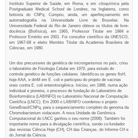
Instituto Superior de Saúde, em Roma, e em citoquímica pela
Postgraduate Medical School de Londres, na Inglaterra, como
bolsista do CNPq. Cumpriu, ainda, um aperfeiçoamento em
autorradiografia na Universidade Livre de Bruxelas. Na
Universidade Federal do Rio de Janeiro obteve os títulos de livre-
docência (Biofísica), em 1965, Professor Titular em 1984 e
Professor Emérito em 2001. Foi consultor científico da UNESCO,
em 1967-68 e eleito Membro Titular da Academia Brasileira de
Ciências, em 1980.
Um dos precursores da genética de microrganismos no país, criou
o laboratório de Fisiologia Celular em 1970, para estudo do
controle genético de funções celulares. Identificou os genes ftsH,
hoje AAA, e dinM em E. coli e participou do projeto de vacinas
orais contra E. coli enterotoxigênica. Iniciou, em 1988, numa ação
individual e pioneira, o processo de fundação do Laboratório de
Bioinformática (LABINFO) no Laboratório Nacional de Computação
Científica (LNCC). Em 2000 o LABINFO coordenou o projeto
GeneBrasil/CNPq, para o sequenciamento completo do genoma da
Chromobacterium violaceum. A nova Unidade de Genômica
Computacional do LNCC ganhou o seu nome (2008). Também foi
importante nome para a divulgação científica, sendo co-fundador
das revistas Ciência Hoje (CH), CH das Crianças, do Informe CH e
do Jornal da Ciência.