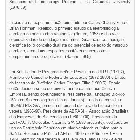
Sciences and Technology Program e na Columbia University
(1978-79).
Iniciou-se na experimentação orientado por Carlos Chagas Filho e
Brian Hoffman. Realizou o primeiro estudo da eletrofisiologia
cardíaca do nódulo átrio-ventricular (Nature, 1958) e das vias
especializadas de condução nos átrios. Sua maior contribuição
científica foi o conceito dualista do potencial de ação do músculo
cardíaco, com duas respostas excitáveis superpostas,
complementares e separáveis (Nature, 1965).
Foi Sub-Reitor de Pós-graduação e Pesquisa da UFRJ (1971-2),
Membro do Conselho Federal de Educação (1972-1980) e Diretor
do Instituto de Biofísica Carlos Chagas Filho (1980-5). Desde
então dedicou-se ao desenvolvimento da interface Ciência-
Empresa, sendo co-fundador e Presidente da Fundação Bio-Rio
(Pólo de Biotecnologia do Rio de Janeiro). Fundou e presidiu a
BIOMATRIX S/A, primeira empresa brasileira de biotecnologia
vegetal (1985-90). Presidente da ABRABI ¿ Associação Brasileira
das Empresas de Biotecnologia (1986-2006). Presidente da
EXTRACTA Moléculas Naturais S/A (1998-presente), dedicada ao
uso do Patrimônio Genético em biodiversidade química para a
Saúde. Recebeu o Prêmio LAFI em 1969 e o Prêmio ABIF em
1974. Membro da Academia Brasileira de Ciências (1965) e da