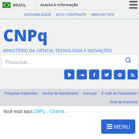
Acesso à informação
BRASIL
CORONAVÍRUS (COVID-19)
ACESSIBILIDADE
ALTO CONTRASTE
MAPA DO SITE
Participe
CNPq
Serviços
Legislação
MINISTÉRIO DA CIÊNCIA, TECNOLOGIA E INOVAÇÕES
Canais
Perguntas frequentes
Central de Atendimento
Serviços
E-mail do Pesquisador
Área de imprensa
Você está aqui:
CNPq
Chamadas
Chamadas públicas
MENU