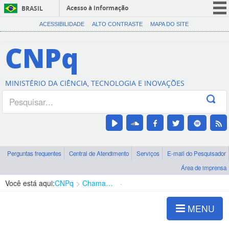
Acesso à informação
BRASIL
CORONAVÍRUS (COVID-19)
ACESSIBILIDADE
ALTO CONTRASTE
MAPA DO SITE
Participe
CNPq
Serviços
Legislação
MINISTÉRIO DA CIÊNCIA, TECNOLOGIA E INOVAÇÕES
Canais
Perguntas frequentes
Central de Atendimento
Serviços
E-mail do Pesquisador
Área de imprensa
Você está aqui:
CNPq
Chamadas
Chamadas públicas
MENU